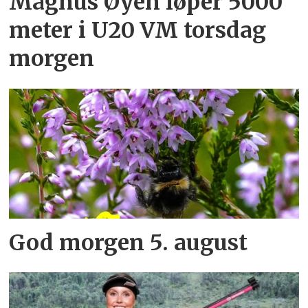
Magnus Øyen løper 5000
meter i U20 VM torsdag
morgen
God morgen 5. august