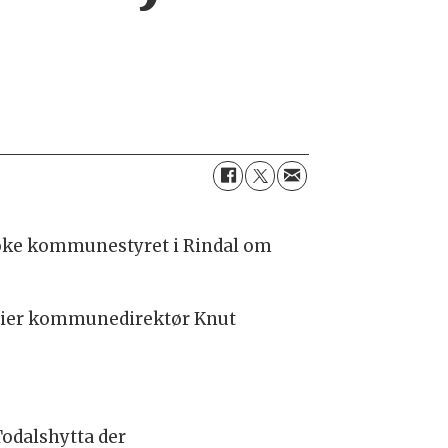
 søke kommunestyret i Rindal om
, sier kommunedirektør Knut
 Todalshytta der