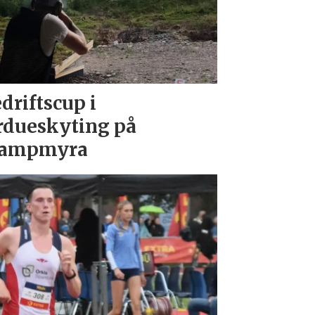
driftscup i
rdueskyting på
tampmyra