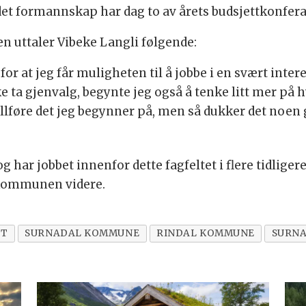
det formannskap har dag to av årets budsjettkonfer
n uttaler Vibeke Langli følgende:
ad for at jeg får muligheten til å jobbe i en svært in
 ta gjenvalg, begynte jeg også å tenke litt mer på hv
å fullføre det jeg begynner på, men så dukker det n
har jobbet innenfor dette fagfeltet i flere tidligere 
 kommunen videre.
TT
SURNADAL KOMMUNE
RINDAL KOMMUNE
SURN