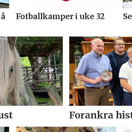
 å
Fotballkamper i uke 32
Se
ust
Forankra his