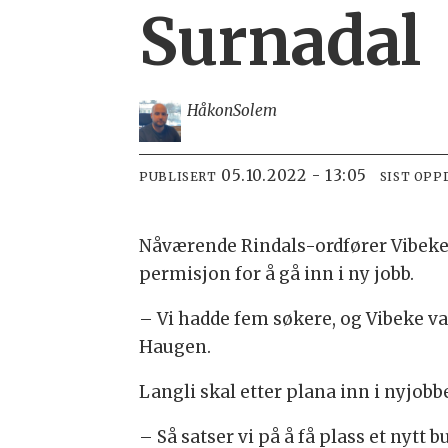
Surnadal
Håkon
Solem
05.10.2022 - 13:05
PUBLISERT
SIST OPP
Nåværende Rindals-ordfører Vibeke 
permisjon for å gå inn i ny jobb.
– Vi hadde fem søkere, og Vibeke v
Haugen.
Langli skal etter plana inn i nyjobbe
– Så satser vi på å få plass et nytt