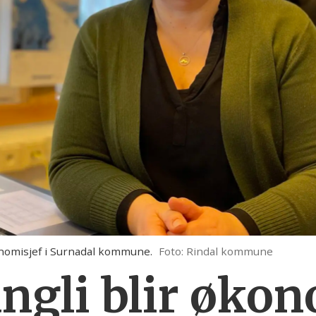
konomisjef i Surnadal kommune.
Foto: Rindal kommune
ngli blir økon