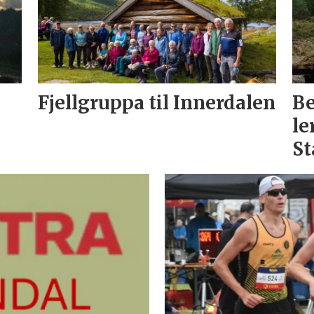
Fjellgruppa til Innerdalen
Be
le
S