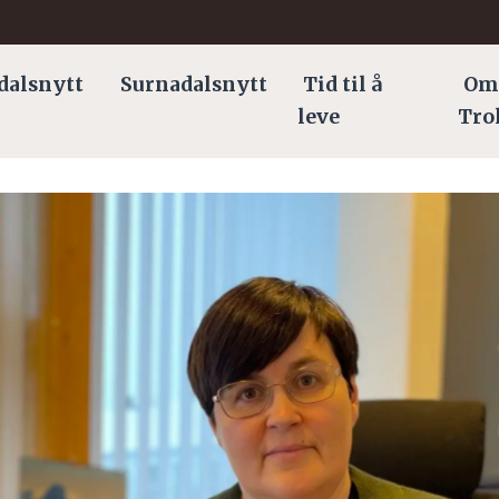
dalsnytt
Surnadalsnytt
Tid til å
Om
leve
Tro