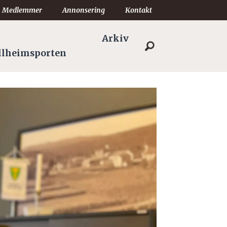
Medlemmer
Annonsering
Kontakt
Arkiv
llheimsporten