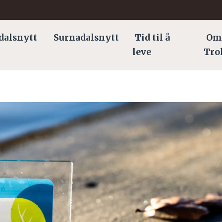
dalsnytt
Surnadalsnytt
Tid til å
Om
leve
Tro