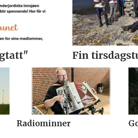
gtatt"
Fin tirsdagstu
Radiominner
Go