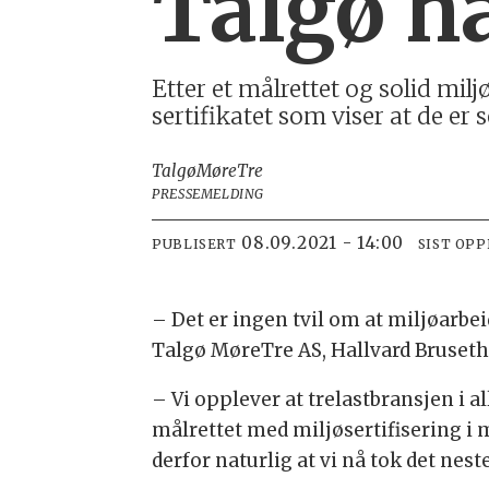
Talgø ha
Etter et målrettet og solid milj
sertifikatet som viser at de er 
Talgø
MøreTre
PRESSEMELDING
08.09.2021 - 14:00
PUBLISERT
SIST OP
– Det er ingen tvil om at miljøarbeid
Talgø MøreTre AS, Hallvard Bruseth
– Vi opplever at trelastbransjen i 
målrettet med miljøsertifisering i m
derfor naturlig at vi nå tok det nes