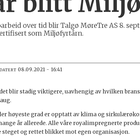
r blitt Milj
øarbeid over tid blir Talgø MøreTre AS 8. septe
sertifisert som Miljøfyrtårn.
08.09.2021 - 16:41
PDATERT
et blir stadig viktigere, uavhengig av hvilken bransje
aug.
aller høyeste grad er opptatt av klima og sirkulærøk
ange år allerede. Alle våre royalimpregnerte produkt
te steget og rettet blikket mot egen organisasjon.