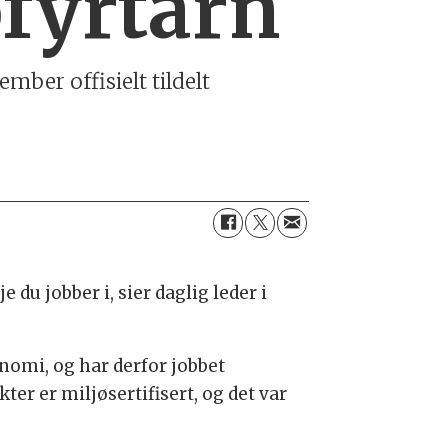
øfyrtårn
mber offisielt tildelt
 du jobber i, sier daglig leder i
onomi, og har derfor jobbet
er er miljøsertifisert, og det var