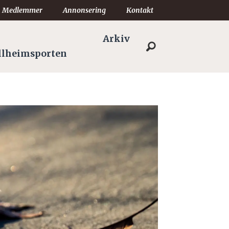
Medlemmer
Annonsering
Kontakt
Arkiv
llheimsporten