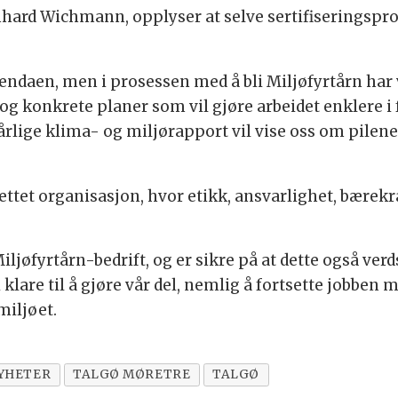
nhard Wichmann, opplyser at selve sertifiseringspr
agendaen, men i prosessen med å bli Miljøfyrtårn har v
 og konkrete planer som vil gjøre arbeidet enklere i 
årlige klima- og miljørapport vil vise oss om pilene 
ettet organisasjon, hvor etikk, ansvarlighet, bærek
Miljøfyrtårn-bedrift, og er sikre på at dette også ver
klare til å gjøre vår del, nemlig å fortsette jobben 
miljøet.
YHETER
TALGØ MØRETRE
TALGØ