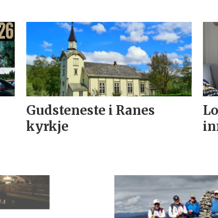
Gudsteneste i Ranes
Lo
kyrkje
in