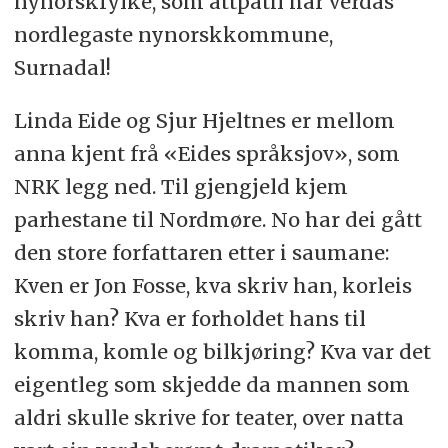
nynorskfylke, som attpåtil har verdas
nordlegaste nynorskkommune,
Surnadal!
Linda Eide og Sjur Hjeltnes er mellom
anna kjent frå «Eides språksjov», som
NRK legg ned. Til gjengjeld kjem
parhestane til Nordmøre. No har dei gått
den store forfattaren etter i saumane:
Kven er Jon Fosse, kva skriv han, korleis
skriv han? Kva er forholdet hans til
komma, komle og bilkjøring? Kva var det
eigentleg som skjedde da mannen som
aldri skulle skrive for teater, over natta