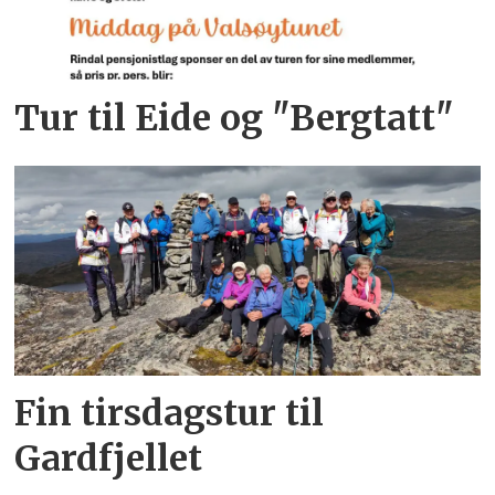
Tur til Eide og "Bergtatt"
Fin tirsdagstur til
Gardfjellet