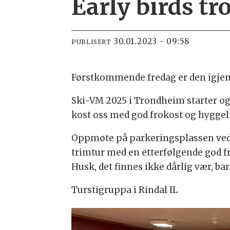
Early birds tr
30.01.2023 - 09:58
PUBLISERT
Førstkommende fredag er den igjen k
Ski-VM 2025 i Trondheim starter ogs
kost oss med god frokost og hyggeli
Oppmøte på parkeringsplassen ve
trimtur med en etterfølgende god fro
Husk, det finnes ikke dårlig vær, bar
Turstigruppa i Rindal IL