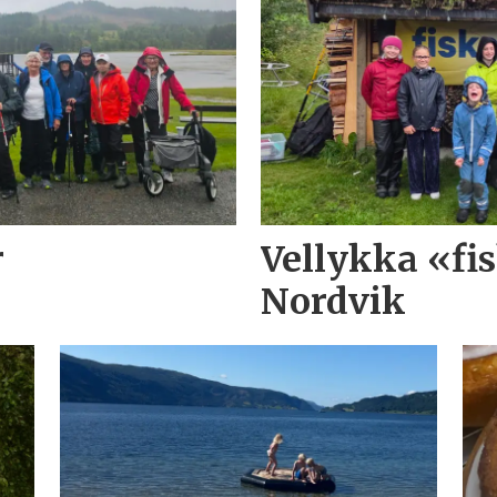
r
Vellykka «f
Nordvik