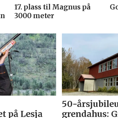
17. plass til Magnus på
Go
an
3000 meter
50-årsjubil
t på Lesja
grendahus: G