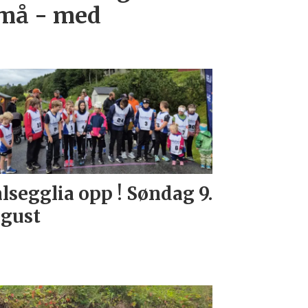
små - med
lsegglia opp ! Søndag 9.
gust