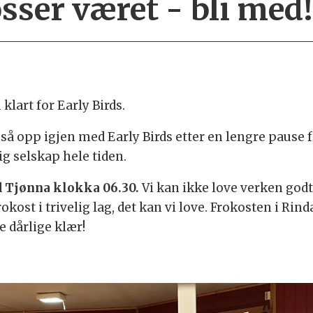
osser været - bli med
lart for Early Birds.
å opp igjen med Early Birds etter en lengre pause f
g selskap hele tiden.
d
Tjønna klokka 06.30.
Vi kan ikke love verken godt 
kost i trivelig lag, det kan vi love. Frokosten i Rind
e dårlige klær!