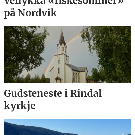
Vellykka «fiskesommer»
på Nordvik
Gudsteneste i Rindal
kyrkje