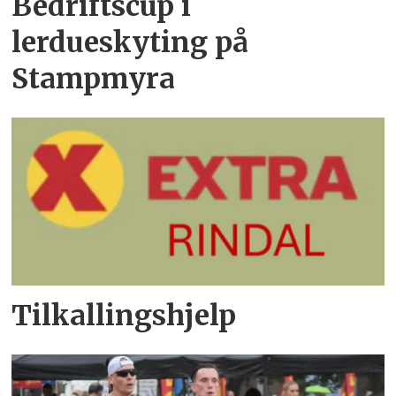
Bedriftscup i
lerdueskyting på
Stampmyra
Tilkallingshjelp