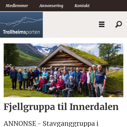
Medlemmer
Annonsering
Kontakt
Tag:
pensjonistforbundet
surnadal
Fjellgruppa til Innerdalen
ANNONSE - Stavganggruppa i