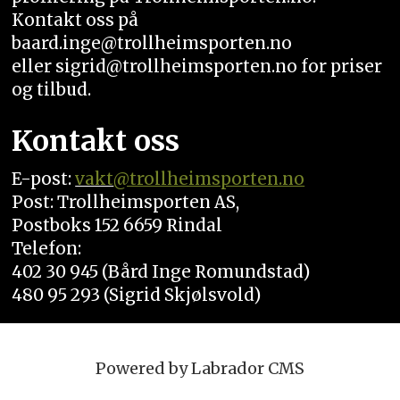
Kontakt oss på
baard.inge@trollheimsporten.no
eller sigrid@trollheimsporten.no for priser
og tilbud.
Kontakt oss
E-post:
vakt
@trollheimsporten.no
Post: Trollheimsporten AS,
Postboks 152 6659 Rindal
Telefon:
402 30 945 (Bård Inge Romundstad)
480 95 293 (Sigrid Skjølsvold)
Powered by Labrador CMS