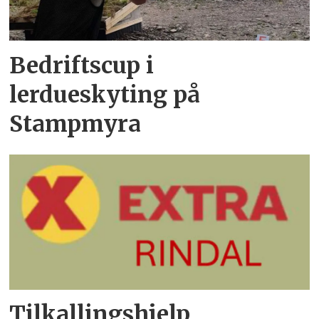
Bedriftscup i
lerdueskyting på
Stampmyra
Tilkallingshjelp