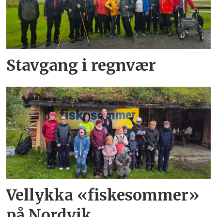
Stavgang i regnvær
Vellykka «fiskesommer»
på Nordvik