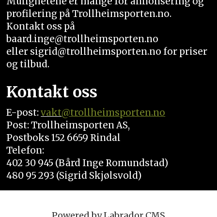
Mulighetene er mange for annonsering og
profilering på Trollheimsporten.no.
Kontakt oss på
baard.inge@trollheimsporten.no
eller sigrid@trollheimsporten.no for priser
og tilbud.
Kontakt oss
E-post:
vakt
@trollheimsporten.no
Post: Trollheimsporten AS,
Postboks 152 6659 Rindal
Telefon:
402 30 945 (Bård Inge Romundstad)
480 95 293 (Sigrid Skjølsvold)
Powered by Labrador CMS