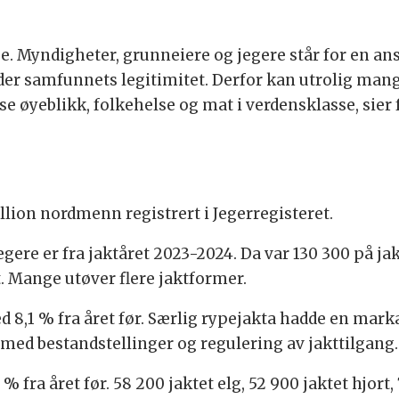
rge. Myndigheter, grunneiere og jegere står for en a
lder samfunnets legitimitet. Derfor kan utrolig m
e øyeblikk, folkehelse og mat i verdensklasse, sier f
illion nordmenn registrert i Jegerregisteret.
egere er fra jaktåret 2023-2024. Da var 130 300 på jak
t. Mange utøver flere jaktformer.
d 8,1 % fra året før. Særlig rypejakta hadde en mark
ed bestandstellinger og regulering av jakttilgang.
% fra året før. 58 200 jaktet elg, 52 900 jaktet hjort,