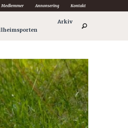
Medlemmer
Annonsering
Kontakt
Arkiv
llheimsporten