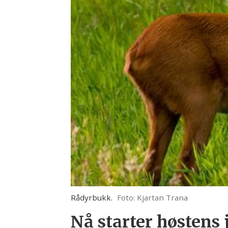
Rådyrbukk.
Foto: Kjartan Trana
Nå starter høstens