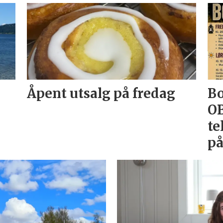
Åpent utsalg på fredag
Bo
OB
te
på