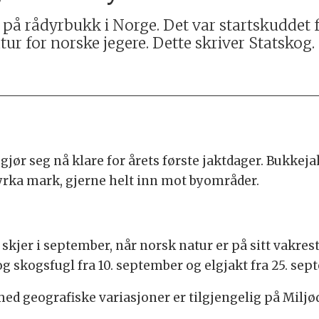
a på rådyrbukk i Norge. Det var startskuddet 
ur for norske jegere. Dette skriver Statskog.
gjør seg nå klare for årets første jaktdager. Bukkeja
yrka mark, gjerne helt inn mot byområder.
kjer i september, når norsk natur er på sitt vakreste.
 skogsfugl fra 10. september og elgjakt fra 25. sep
 med geografiske variasjoner er tilgjengelig på Miljø