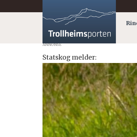
Rin
ANNONSE
Statskog melder: