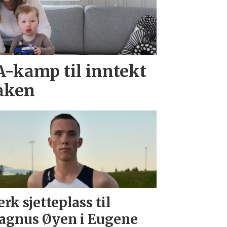
A-kamp til inntekt
aken
erk sjetteplass til
gnus Øyen i Eugene