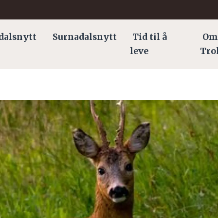
dalsnytt
Surnadalsnytt
Tid til å
Om
leve
Tro