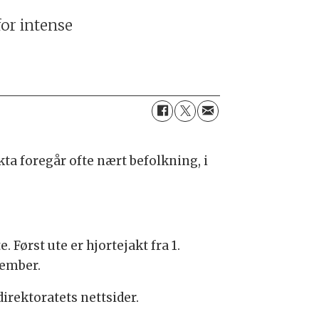
for intense
kta foregår ofte nært befolkning, i
 Først ute er hjortejakt fra 1.
tember.
direktoratets nettsider.