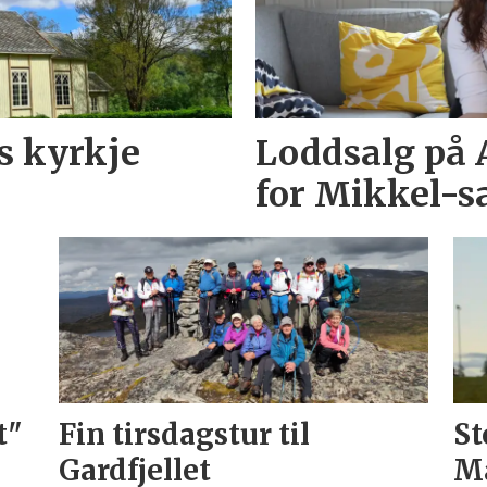
s kyrkje
Loddsalg på 
for Mikkel-s
t"
Fin tirsdagstur til
St
Gardfjellet
Ma