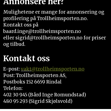
Annonsere her?
Mulighetene er mange for annonsering og
profilering på Trollheimsporten.no.
Kontakt oss på
baard.inge@trollheimsporten.no
eller sigrid@trollheimsporten.no for priser
og tilbud.
Kontakt oss
E-post:
vakt
@trollheimsporten.no
Post: Trollheimsporten AS,
Postboks 152 6659 Rindal
Telefon:
402 30 945 (Bård Inge Romundstad)
480 95 293 (Sigrid Skjølsvold)