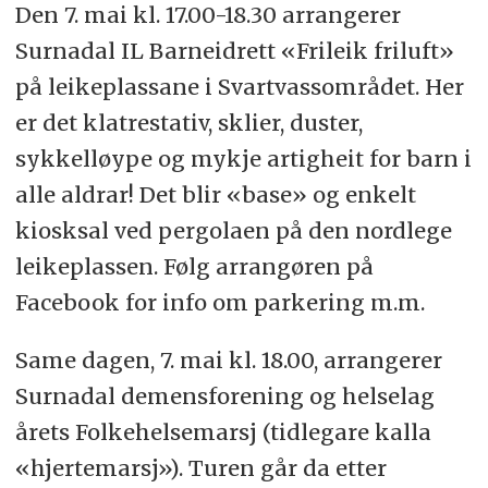
Den 7. mai kl. 17.00-18.30 arrangerer
Surnadal IL Barneidrett «Frileik friluft»
på leikeplassane i Svartvassområdet. Her
er det klatrestativ, sklier, duster,
sykkelløype og mykje artigheit for barn i
alle aldrar! Det blir «base» og enkelt
kiosksal ved pergolaen på den nordlege
leikeplassen. Følg arrangøren på
Facebook for info om parkering m.m.
Same dagen, 7. mai kl. 18.00, arrangerer
Surnadal demensforening og helselag
årets Folkehelsemarsj (tidlegare kalla
«hjertemarsj»). Turen går da etter