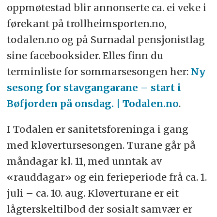
oppmøtestad blir annonserte ca. ei veke i
førekant på trollheimsporten.no,
todalen.no og på Surnadal pensjonistlag
sine facebooksider. Elles finn du
terminliste for sommarsesongen her:
Ny
sesong for stavgangarane – start i
Bøfjorden på onsdag. | Todalen.no
.
I Todalen er sanitetsforeninga i gang
med kløvertursesongen. Turane går på
måndagar kl. 11, med unntak av
«rauddagar» og ein ferieperiode frå ca. 1.
juli – ca. 10. aug. Kløverturane er eit
lågterskeltilbod der sosialt samvær er