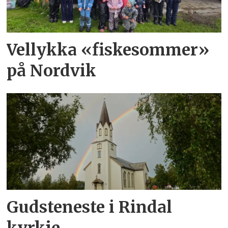
Vellykka «fiskesommer»
på Nordvik
Gudsteneste i Rindal
kyrkje