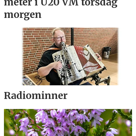
meter i U20 VM torsdag
morgen
Radiominner