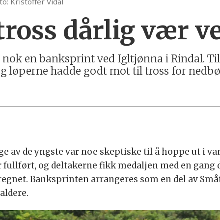
to: Kristoffer Vidal
tross dårlig vær v
 nok en banksprint ved Igltjønna i Rindal. Til
 og løperne hadde godt mot til tross for nedbø
nge av de yngste var noe skeptiske til å hoppe ut i 
ar fullført, og deltakerne fikk medaljen med en gang 
i regnet. Banksprinten arrangeres som en del av Småt
aldere.