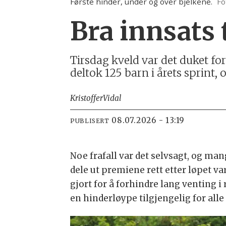
Første hinder, under og over bjelkene.
Fo
Bra innsats 
Tirsdag kveld var det duket for
deltok 125 barn i årets sprint,
Kristoffer
Vidal
08.07.2026 - 13:19
PUBLISERT
Noe frafall var det selvsagt, og ma
dele ut premiene rett etter løpet v
gjort for å forhindre lang venting 
en hinderløype tilgjengelig for alle 