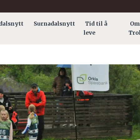
dalsnytt
Surnadalsnytt
Tid til å
Om
leve
Tro