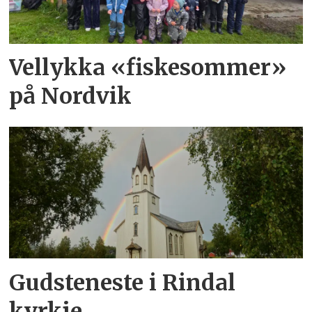
Vellykka «fiskesommer»
på Nordvik
Gudsteneste i Rindal
kyrkje