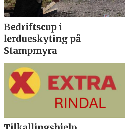
Bedriftscup i
lerdueskyting på
Stampmyra
Tilkallingshjelp