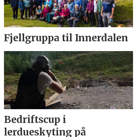
Fjellgruppa til Innerdalen
Bedriftscup i
lerdueskyting på