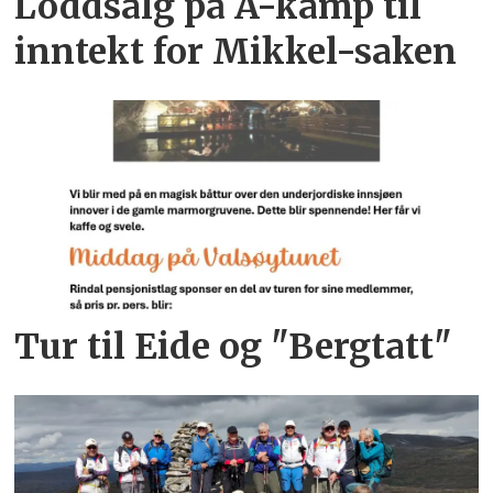
Loddsalg på A-kamp til
inntekt for Mikkel-saken
Tur til Eide og "Bergtatt"