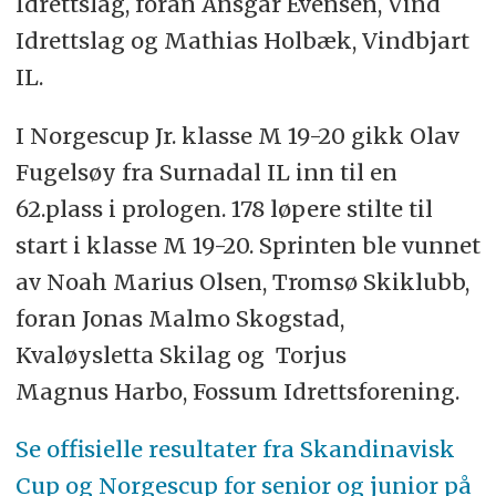
Idrettslag, foran Ansgar Evensen, Vind
Idrettslag og Mathias Holbæk, Vindbjart
IL.
I Norgescup Jr. klasse M 19-20 gikk Olav
Fugelsøy fra Surnadal IL inn til en
62.plass i prologen. 178 løpere stilte til
start i klasse M 19-20. Sprinten ble vunnet
av Noah Marius Olsen, Tromsø Skiklubb,
foran Jonas Malmo Skogstad,
Kvaløysletta Skilag og Torjus
Magnus Harbo, Fossum Idrettsforening.
Se offisielle resultater fra Skandinavisk
Cup og Norgescup for senior og junior på