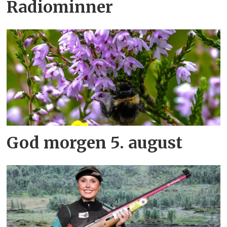
Radiominner
God morgen 5. august