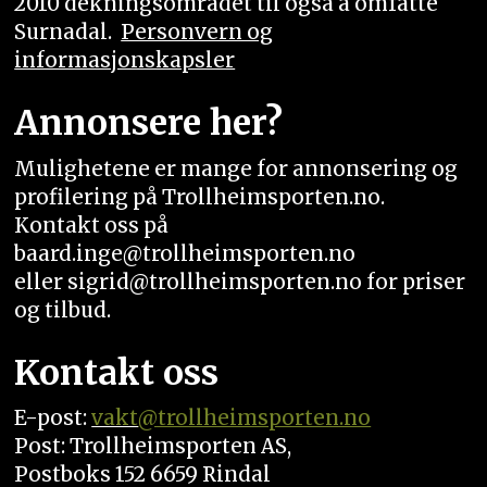
2010 dekningsområdet til også å omfatte
Surnadal.
Personvern og
informasjonskapsler
Annonsere her?
Mulighetene er mange for annonsering og
profilering på Trollheimsporten.no.
Kontakt oss på
baard.inge@trollheimsporten.no
eller sigrid@trollheimsporten.no for priser
og tilbud.
Kontakt oss
E-post:
vakt
@trollheimsporten.no
Post: Trollheimsporten AS,
Postboks 152 6659 Rindal