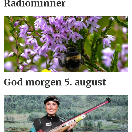
Radiominner
God morgen 5. august