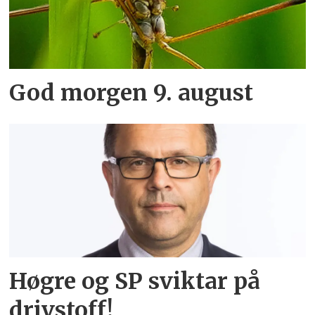
God morgen 9. august
Høgre og SP sviktar på
drivstoff!