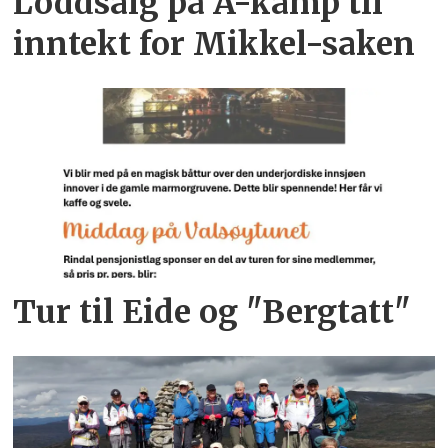
Loddsalg på A-kamp til
inntekt for Mikkel-saken
Tur til Eide og "Bergtatt"