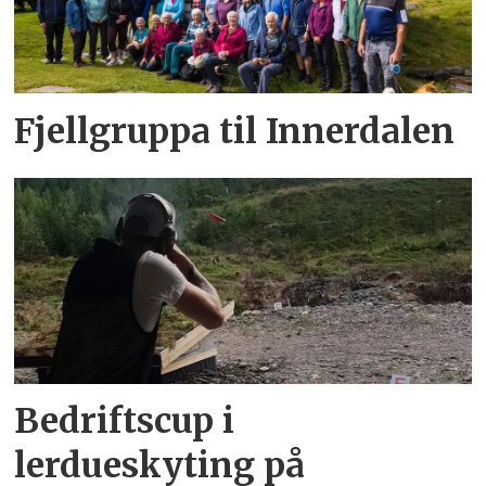
Fjellgruppa til Innerdalen
Bedriftscup i
lerdueskyting på