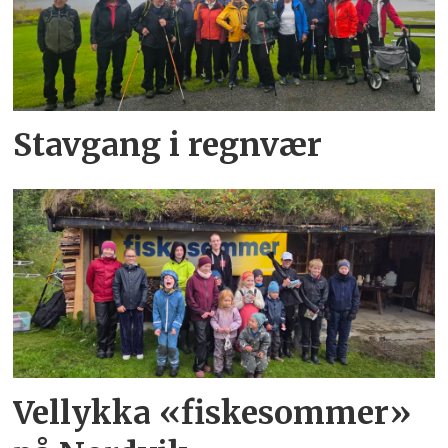
Stavgang i regnvær
Vellykka «fiskesommer»