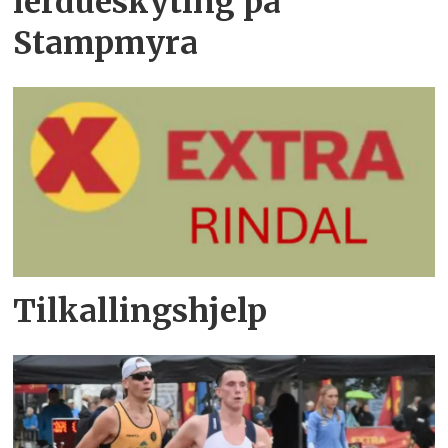
lerdueskyting på
Stampmyra
Tilkallingshjelp