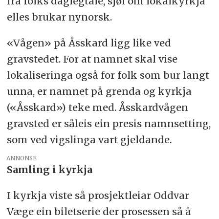
frå folks daglegtale, sjøl om lokalkyrkja
elles brukar nynorsk.
«Vågen» på Åsskard ligg like ved
gravstedet. For at namnet skal vise
lokaliseringa også for folk som bur langt
unna, er namnet på grenda og kyrkja
(«Åsskard») teke med. Åsskardvågen
gravsted er såleis ein presis namnsetting,
som ved vigslinga vart gjeldande.
ANNONSE
Samling i kyrkja
I kyrkja viste så prosjektleiar Oddvar
Væge ein biletserie der prosessen så å