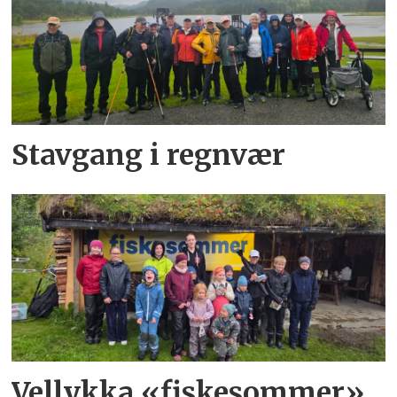
Stavgang i regnvær
Vellykka «fiskesommer»