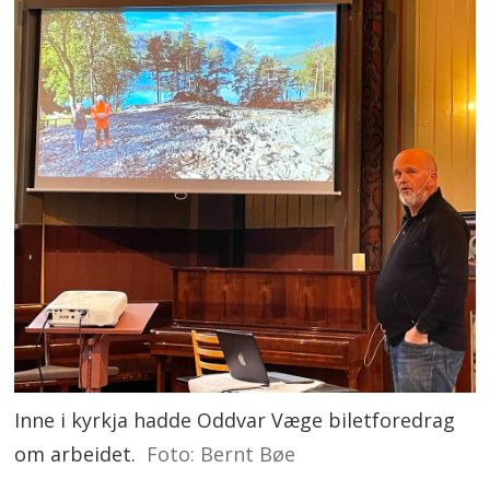
Inne i kyrkja hadde Oddvar Væge biletforedrag
om arbeidet.
Foto: Bernt Bøe