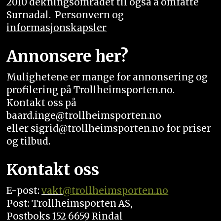
2010 dekningsområdet til også å omfatte
Surnadal.
Personvern og
informasjonskapsler
Annonsere her?
Mulighetene er mange for annonsering og
profilering på Trollheimsporten.no.
Kontakt oss på
baard.inge@trollheimsporten.no
eller sigrid@trollheimsporten.no for priser
og tilbud.
Kontakt oss
E-post:
vakt
@trollheimsporten.no
Post: Trollheimsporten AS,
Postboks 152 6659 Rindal