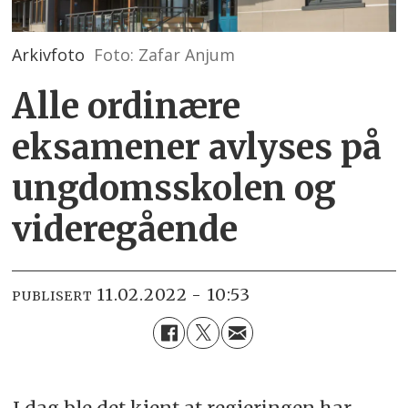
Arkivfoto
Foto: Zafar Anjum
Alle ordinære
eksamener avlyses på
ungdomsskolen og
videregående
11.02.2022 - 10:53
PUBLISERT
I dag ble det kjent at regjeringen har