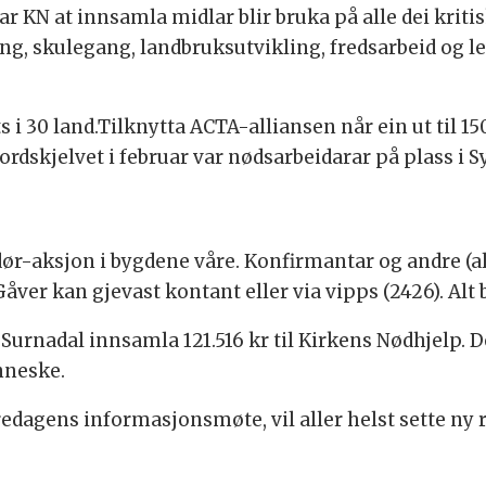
kar KN at innsamla midlar blir bruka på alle dei krit
ng, skulegang, landbruksutvikling, fredsarbeid og lev
 i 30 land.Tilknytta ACTA-alliansen når ein ut til 1
ordskjelvet i februar var nødsarbeidarar på plass i Sy
dør-aksjon i bygdene våre. Konfirmantar og andre (a
ver kan gjevast kontant eller via vipps (2426). Alt
i Surnadal innsamla 121.516 kr til Kirkens Nødhjelp. 
nneske.
dagens informasjonsmøte, vil aller helst sette ny