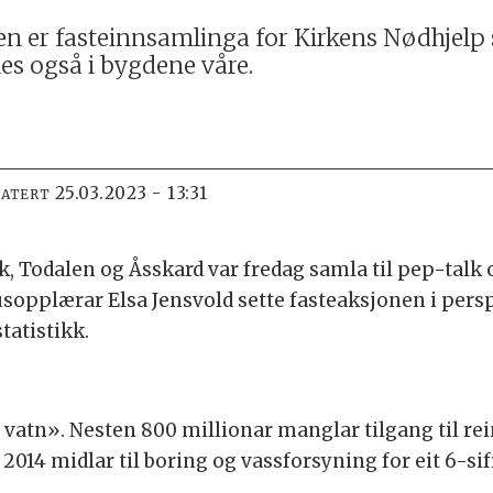
 er fasteinnsamlinga for Kirkens Nødhjelp st
es også i bygdene våre.
25.03.2023 - 13:31
DATERT
k, Todalen og Åsskard var fredag samla til pep-tal
usopplærar Elsa Jensvold sette fasteaksjonen i pe
tatistikk.
vatn». Nesten 800 millionar manglar tilgang til rei
2014 midlar til
boring og vassforsyning for eit 6-sifr