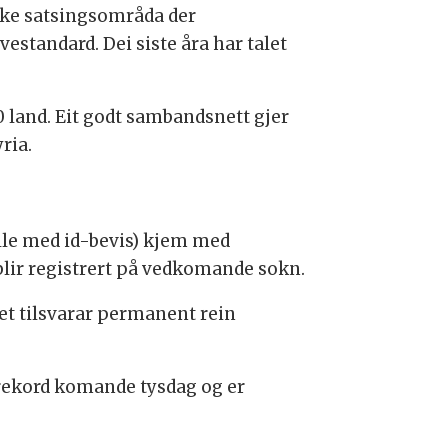
iske satsingsområda der
estandard. Dei siste åra har talet
50 land. Eit godt sambandsnett gjer
ria.
lle med id-bevis) kjem med
 blir registrert på vedkomande sokn.
Det tilsvarar permanent rein
 rekord komande tysdag og er