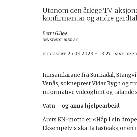
Utanom den årlege TV-aksjonen
konfirmantar og andre gardtal
Bernt G.
Bøe
INNSENDT BIDRAG
25.03.2023 - 13:27
PUBLISERT
SIST OPP
Innsamlarane frå Surnadal, Stangvi
Venås, sokneprest Vidar Rygh og tr
informative videoglimt og talande s
Vatn – og anna hjelpearbeid
Årets KN-motto er «Håp i ein drope 
Eksempelvis skaffa fasteaksjonen i 