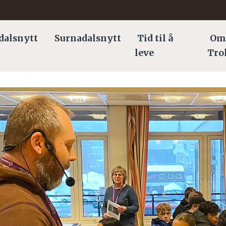
dalsnytt
Surnadalsnytt
Tid til å
Om
leve
Tro