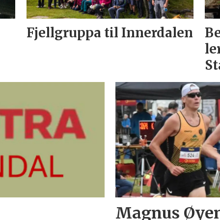
Fjellgruppa til Innerdalen
Be
le
S
Magnus Øyen