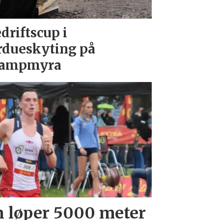
driftscup i
rdueskyting på
tampmyra
 løper 5000 meter