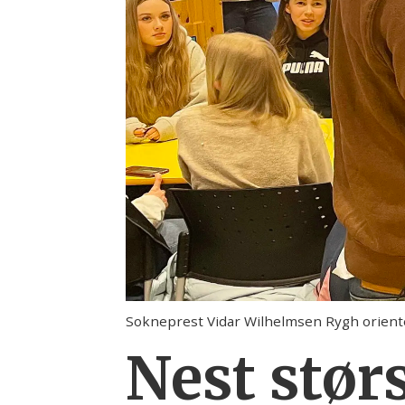
Sokneprest Vidar Wilhelmsen Rygh oriente
Nest størs