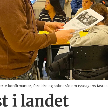
rte konfirmantar, foreldre og sokneråd om tysdagens fastea
t i landet