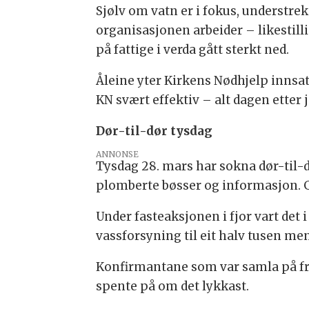
Sjølv om vatn er i fokus, understre
organisasjonen arbeider – likestilli
på fattige i verda gått sterkt ned.
Åleine yter Kirkens Nødhjelp innsats
KN svært effektiv – alt dagen etter j
Dør-til-dør tysdag
ANNONSE
Tysdag 28. mars har sokna dør-til-
plomberte bøsser og informasjon. Gå
Under fasteaksjonen i fjor vart det 
vassforsyning til eit halv tusen me
Konfirmantane som var samla på fre
spente på om det lykkast.