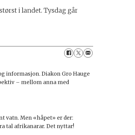
ørst i landet. Tysdag går
k og informasjon. Diakon Gro Hauge
rspektiv – mellom anna med
nt vatn. Men «håpet» er der:
a tal afrikanarar. Det nyttar!