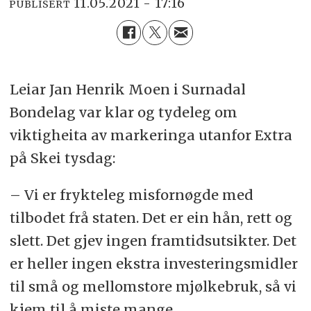
11.05.2021 - 17:16
PUBLISERT
Leiar Jan Henrik Moen i Surnadal
Bondelag var klar og tydeleg om
viktigheita av markeringa utanfor Extra
på Skei tysdag:
– Vi er frykteleg misfornøgde med
tilbodet frå staten. Det er ein hån, rett og
slett. Det gjev ingen framtidsutsikter. Det
er heller ingen ekstra investeringsmidler
til små og mellomstore mjølkebruk, så vi
kjem til å miste mange.