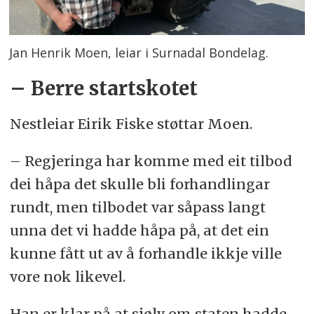
Jan Henrik Moen, leiar i Surnadal Bondelag.
– Berre startskotet
Nestleiar Eirik Fiske støttar Moen.
– Regjeringa har komme med eit tilbod
dei håpa det skulle bli forhandlingar
rundt, men tilbodet var såpass langt
unna det vi hadde håpa på, at det ein
kunne fått ut av å forhandle ikkje ville
vore nok likevel.
Han er klar på at sjølv om staten hadde