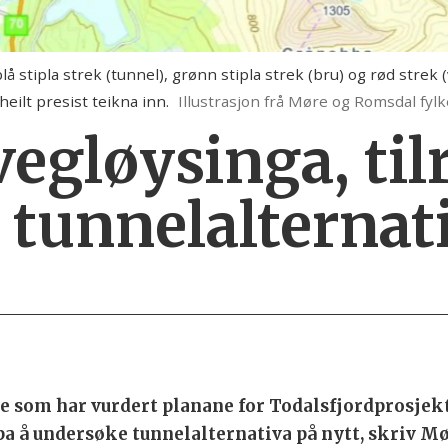
å stipla strek (tunnel), grønn stipla strek (bru) og rød strek 
 heilt presist teikna inn.
Illustrasjon frå Møre og Romsdal f
 vegløysinga, til
tunnelalternati
e som har vurdert planane for Todalsfjordprosjekte
ppa å undersøke tunnelalternativa på nytt, skriv