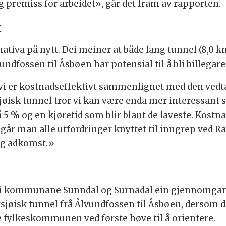
 premiss for arbeidet», går det fram av rapporten.
t
ativa på nytt. Dei meiner at både lang tunnel (8,0 km
vundfossen til Åsbøen har potensial til å bli billegar
i er kostnadseffektivt sammenlignet med den vedta
øisk tunnel tror vi kan være enda mer interessant si
5 % og en kjøretid som blir blant de laveste. Kostna
går man alle utfordringer knyttet til inngrep ved R
ig adkomst.»
kommunane Sunndal og Surnadal ein gjennomgang av
øisk tunnel frå Ålvundfossen til Åsbøen, dersom det
 fylkeskommunen ved første høve til å orientere.