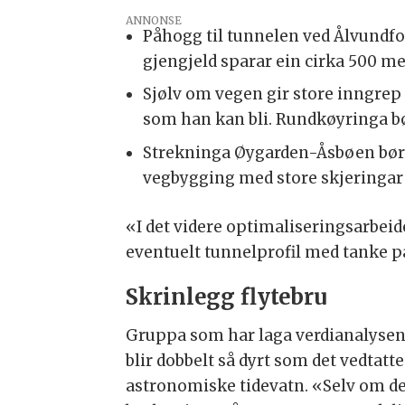
ANNONSE
Påhogg til tunnelen ved Ålvundfos
gjengjeld sparar ein cirka 500 m
Sjølv om vegen gir store inngrep 
som han kan bli. Rundkøyringa bør
Strekninga Øygarden-Åsbøen bør ut
vegbygging med store skjeringar 
«I det videre optimaliseringsarbeid
eventuelt tunnelprofil med tanke på
Skrinlegg flytebru
Gruppa som har laga verdianalysen 
blir dobbelt så dyrt som det vedtat
astronomiske tidevatn. «Selv om det