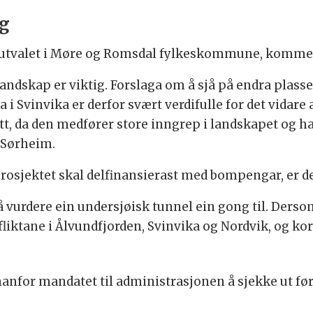
ag
lsutvalet i Møre og Romsdal fylkeskommune, kommen
andskap er viktig. Forslaga om å sjå på endra plass
 Svinvika er derfor svært verdifulle for det vidare a
, da den medfører store inngrep i landskapet og ha
r Sørheim.
prosjektet skal delfinansierast med bompengar, er de
 å vurdere ein undersjøisk tunnel ein gong til. Ders
liktane i Ålvundfjorden, Svinvika og Nordvik, og kor
nfor mandatet til administrasjonen å sjekke ut før v