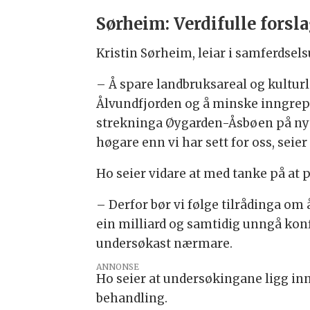
Sørheim: Verdifulle forsl
Kristin Sørheim, leiar i samferdse
– Å spare landbruksareal og kulturl
Ålvundfjorden og å minske inngrepa i
strekninga Øygarden-Åsbøen på nytt
høgare enn vi har sett for oss, seie
Ho seier vidare at med tanke på at 
– Derfor bør vi følge tilrådinga om
ein milliard og samtidig unngå konf
undersøkast nærmare.
ANNONSE
Ho seier at undersøkingane ligg inna
behandling.