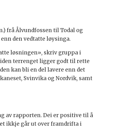
.) frå Ålvundfossen til Todal og
e enn den vedtatte løysinga.
tte løsningen», skriv gruppa i
den terrenget ligger godt til rette
den kan bli en del lavere enn det
akaneset, Svinvika og Nordvik, samt
 rapporten. Dei er positive til å
 ikkje går ut over framdrifta i