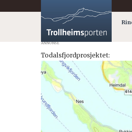
Rin
ANNONSE
Todalsfjordprosjektet: