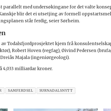
parallelt med undersøkingane for det valte konsepte
 Kanskje blir det ei utsetjing av formell oppstartsm
ingsplanen står ferdig, seier Sørheim.
en
av Todalsfjordprosjektet kjem frå konsulentselska
ktør), Robert Hoven (vegfag), Øivind Pedersen (brufag
Dreiås Majala (ingeniørgeologi).
 4,033 milliardar kroner.
R
SAMFERDSEL
SURNADALSNYTT