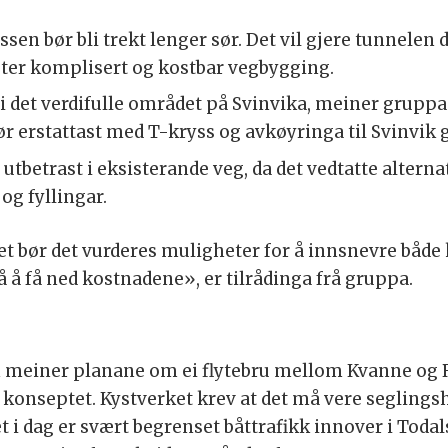
sen bør bli trekt lenger sør. Det vil gjere tunnelen 
eter komplisert og kostbar vegbygging.
i det verdifulle området på Svinvika, meiner gruppa
 erstattast med T-kryss og avkøyringa til Svinvik g
betrast i eksisterande veg, da det vedtatte alterna
og fyllingar.
et bør det vurderes muligheter for å innsnevre både 
 å få ned kostnadene», er tilrådinga frå gruppa.
meiner planane om ei flytebru mellom Kvanne og Ry
te konseptet. Kystverket krev at det må vere seglin
 i dag er svært begrenset båttrafikk innover i Todals