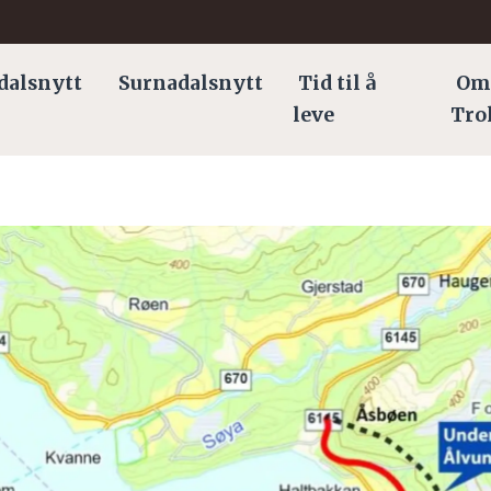
dalsnytt
Surnadalsnytt
Tid til å
Om
leve
Tro