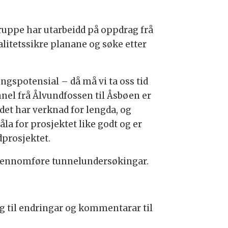
gruppe har utarbeidd på oppdrag frå
itetssikre planane og søke etter
ngspotensial – då må vi ta oss tid
nnel frå Ålvundfossen til Åsbøen er
et har verknad for lengda, og
la for prosjektet like godt og er
dprosjektet.
gjennomføre tunnelundersøkingar.
ag til endringar og kommentarar til