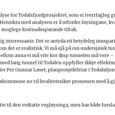
lyse for Todalsfjordprosjektet, som ei tverrfagleg 
nsikta med analysen er å utfordre løysingane, kval
moglege kostnadssparande tiltak.
g interessante. Det er antyda eit betydeleg innspari
 om det er realistisk. Vi må sjå på om undersjøisk tu
lom anna vi må vite kor djup tunnelen må vere – d
med lang tunnel til Todalen oppfyller ikkje effektmå
ier Per Gunnar Løset, planprosjektleiar i Todalsfjor
eskommune no vil kvalitetssikre prosessen med å 
tte til den vedtatte vegløysinga, men har både forsl