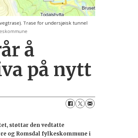
(vegtrase). Trase for undersjøisk tunnel
ylkeskommune
rår å
va på nytt
t, støttar den vedtatte
 Møre og Romsdal fylkeskommune i