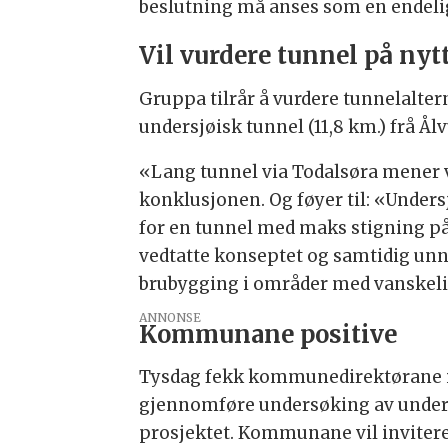
beslutning må anses som en endelig
Vil vurdere tunnel på nyt
Gruppa tilrår å vurdere tunnelaltern
undersjøisk tunnel (11,8 km.) frå Ål
«Lang tunnel via Todalsøra mener v
konklusjonen. Og føyer til: «Undersj
for en tunnel med maks stigning på 
vedtatte konseptet og samtidig unn
brubygging i områder med vanskel
ANNONSE
Kommunane positive
Tysdag fekk kommunedirektørane i 
gjennomføre undersøking av undersj
prosjektet. Kommunane vil invitere