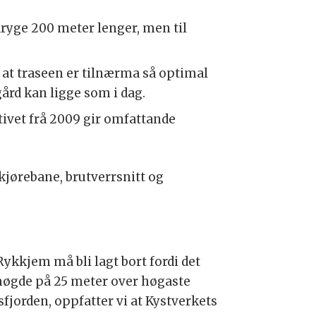
dryge 200 meter lenger, men til
 at traseen er tilnærma så optimal
ård kan ligge som i dag.
tivet frå 2009 gir omfattande
kjørebane, brutverrsnitt og
kkjem må bli lagt bort fordi det
gshøgde på 25 meter over høgaste
fjorden, oppfatter vi at Kystverkets