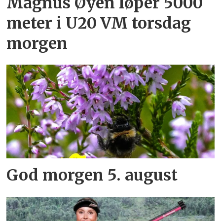
Magnus Øyen løper 5000
meter i U20 VM torsdag
morgen
God morgen 5. august