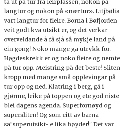
ta ut på tur frå leirplassen, nokon på
langtur og nokon på «nærtur». Litjbølia
vart langtur for fleire. Borna i Bøfjorden
veit godt kva utsikt er, og det verkar
overveldande å få sjå så mykje land på
ein gong! Noko mange ga utrykk for.
Høgdeskrekk er og noko fleire og nemte
på tur opp. Meistring på det beste! Sliten
kropp med mange små opplevingar på
tur opp og ned. Klatring i berg, gå i
gjørme, leike på toppen og ete god niste
blei dagens agenda. Superfornøyd og
supersliten! Og som eitt av barna
sa"superutsikt- e lika høyder!" Det var