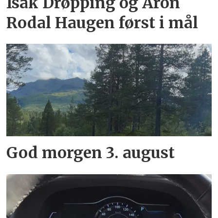
Isak Drøpping og Aron
Rodal Haugen først i mål
God morgen 3. august