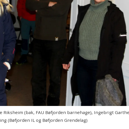
ne Riksheim (bak, FAU Bøfjorden barnehage), Ingebrigt Garth
ing (Bøfjorden IL og Bøfjorden Grendelag)