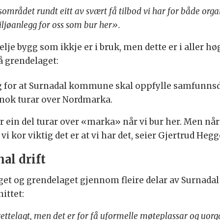
sområdet rundt eitt av svært få tilbod vi har for både organ
miljøanlegg for oss som bur her».
 selje bygg som ikkje er i bruk, men dette er i aller hø
å grendelaget:
eg for at Surnadal kommune skal oppfylle samfunnsdel
ir nok turar over Nordmarka.
t blir ein del turar over «marka» når vi bur her. Men n
vi kor viktig det er at vi har det, seier Gjertrud He
al drift
aget og grendelaget gjennom fleire delar av Surnad
ittet:
ettelagt, men det er for få uformelle møteplassar og uorga