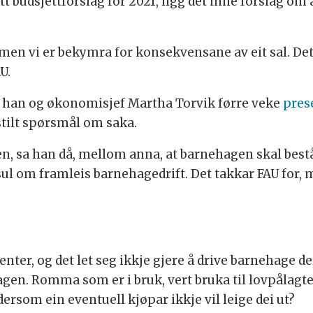
udsjettforslag for 2021, ligg det inne forslag om å 
åk, men vi er bekymra for konsekvensane av eit sal. D
U.
 han og økonomisjef Martha Torvik førre veke
pres
ilt spørsmål om saka.
, sa han då, mellom anna, at barnehagen skal bestå, 
usul om framleis barnehagedrift. Det takkar FAU for,
senter, og det let seg ikkje gjere å drive barnehage
en. Romma som er i bruk, vert bruka til lovpålagte t
som ein eventuell kjøpar ikkje vil leige dei ut?