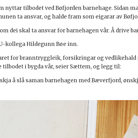
om nyttar tilbodet ved Bøfjorden barnehage. Sidan man
nen ta ansvar, og halde fram som eigarar av Bøfjo
 om dei skal ta ansvar for barnehagen vår. Å drive bar
 FAU-kollega Hildegunn Bøe inn.
aret for branntryggleik, forsikringar og vedlikehald
lbodet i bygda vår, seier Sættem, og legg til:
nskja å slå saman barnehagen med Bæverfjord, ønskjer