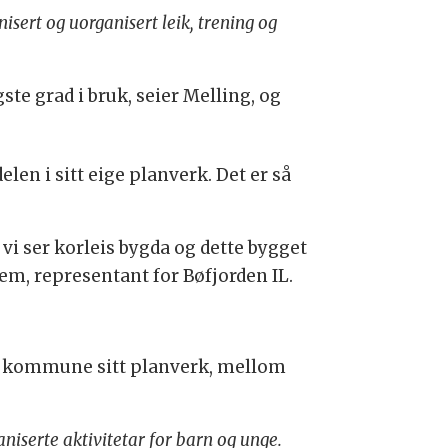
isert og uorganisert leik, trening og
gste grad i bruk, seier Melling, og
en i sitt eige planverk. Det er så
år vi ser korleis bygda og dette bygget
ggem, representant for Bøfjorden IL.
al kommune sitt planverk, mellom
niserte aktivitetar for barn og unge.