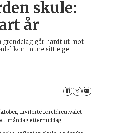
rden skule:
art år
n grendelag går hardt ut mot
rnadal kommune sitt eige
tober, inviterte foreldreutvalet
reff måndag ettermiddag.