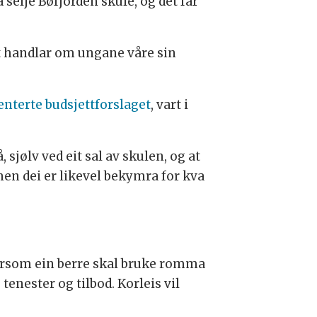
selje Bøfjorden skule, og det får
et handlar om ungane våre sin
enterte budsjettforslaget
, vart i
sjølv ved eit sal av skulen, og at
 men dei er likevel bekymra for kva
 dersom ein berre skal bruke romma
enester og tilbod. Korleis vil