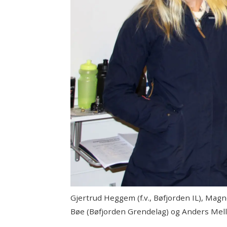
Gjertrud Heggem (f.v., Bøfjorden IL), Mag
Bøe (Bøfjorden Grendelag) og Anders Mell