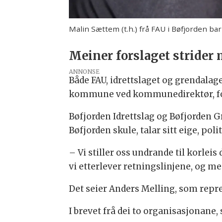
Malin Sættem (t.h.) frå FAU i Bøfjorden b
Meiner forslaget strider
ANNONSE
Både FAU, idrettslaget og grendalage
kommune ved kommunedirektør, fo
Bøfjorden Idrettslag og Bøfjorden 
Bøfjorden skule, talar sitt eige, po
– Vi stiller oss undrande til korle
vi etterlever retningslinjene, og m
Det seier Anders Melling, som repre
I brevet frå dei to organisasjonane,