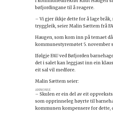
I kommunedirektør Knut Haugen sitt b
bøfjordingane til å reagere.
– Vi gjer ikkje dette for å lage br
tryggleik, seier Malin Sættem frå FA
Haugen, som kom inn på temaet då
kommunestyremøtet 5. november st
Ifølgje FAU ved Bøfjorden barnehagen
det i salet kan leggjast inn ein kla
eit sal vil medføre.
Malin Sættem seier:
ANNONSE
– Skulen er ein del av eit oppvekst
som opprinneleg høyrte til barnehag
kommunen kompensere for dette, der