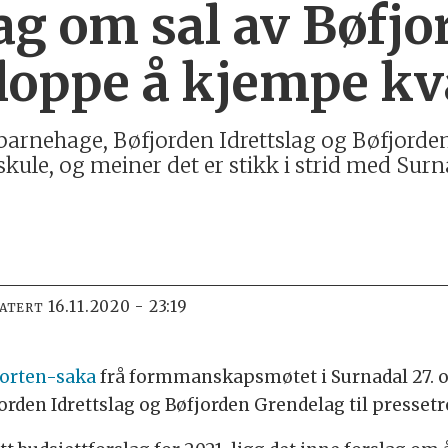
ag om sal av Bøfjo
sloppe å kjempe kv
barnehage, Bøfjorden Idrettslag og Bøfjorde
 skule, og meiner det er stikk i strid med Su
16.11.2020 - 23:19
DATERT
orten-saka
frå formmanskapsmøtet i Surnadal 27. ok
orden Idrettslag og Bøfjorden Grendelag til presset