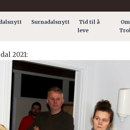
dalsnytt
Surnadalsnytt
Tid til å
Om
leve
Tro
dal 2021: