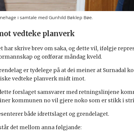
arnehage i samtale med Gunhild Bøklep Bøe.
 mot vedteke planverk
t har skrive brev om saka, og dette vil, ifølgje repre
rmannskap og ordførar måndag kveld.
Grendelag er tydelege på at dei meiner at Surnadal 
litiske vedteke planverk midt imot.
is dette forslaget samsvarer med retningslinjene kom
einer kommunen no vil gjere noko som er stikk i str
senterer både idrettslaget og grendelaget.
 står det mellom anna følgjande: