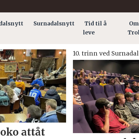
dalsnytt
Surnadalsnytt
Tid til å
Om
leve
Tro
10. trinn ved Surnad
oko attåt