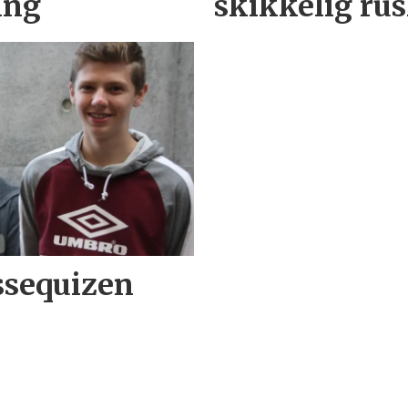
ing
skikkelig ru
ssequizen