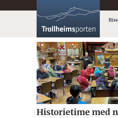
Rin
Tag:
surnadal
ungdomsskule
Historietime med n