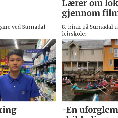
Lærer om lok
gjennom film
gane ved Surnadal
8. trinn på Surnadal
leirskole:
ring
-En uforglem