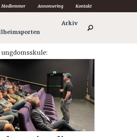
Medlemmer
Annonsering
Kontakt
Arkiv
llheimsporten
al ungdomsskule: