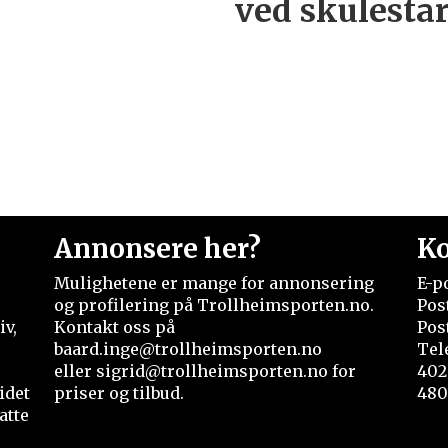
ved skulesta
Annonsere her?
Ko
Mulighetene er mange for annonsering
E-p
og profilering på Trollheimsporten.no.
Pos
iv,
Kontakt oss på
Pos
baard.inge@trollheimsporten.no
Tel
eller sigrid@trollheimsporten.no for
402
idet
priser og tilbud.
480
atte