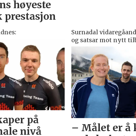
ens høyeste
k prestasjon
dnes:
Surnadal vidaregåande
og satsar mot nytt til
kaper på
– Målet er å 
nale nivå