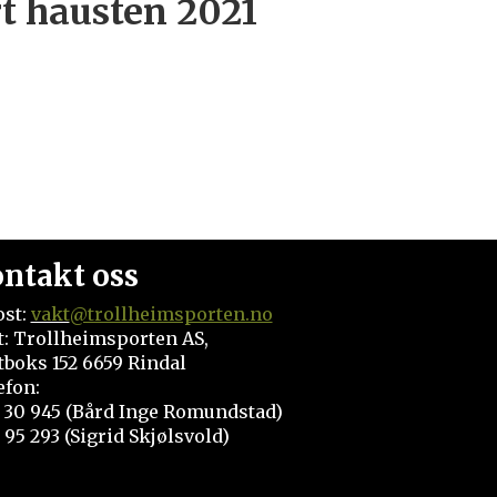
rt hausten 2021
ntakt oss
ost:
vakt
@trollheimsporten.no
t: Trollheimsporten AS,
tboks 152 6659 Rindal
efon:
 30 945 (Bård Inge Romundstad)
 95 293 (Sigrid Skjølsvold)