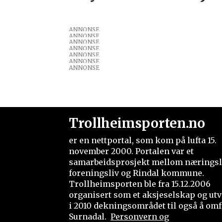
ANNONSE
ANNONSE
ANNONSE
ANNONSE
ANNONSE
ANNONSE
ANNONSE
Trollheimsporten.no
er en nettportal, som kom på lufta 15.
november 2000. Portalen var et
samarbeidsprosjekt mellom næringsl
foreningsliv og Rindal kommune.
Trollheimsporten ble fra 15.12.2006
organisert som et aksjeselskap og utv
i 2010 dekningsområdet til også å omf
Surnadal.
Personvern og