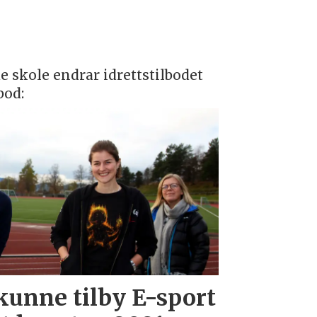
 skole endrar idrettstilbodet
bod:
kunne tilby E-sport