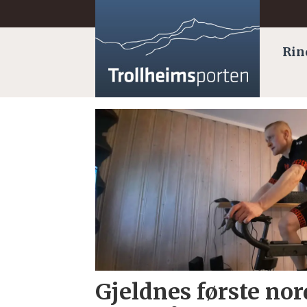
Rin
Tag:
e-
sport
Gjeldnes første n