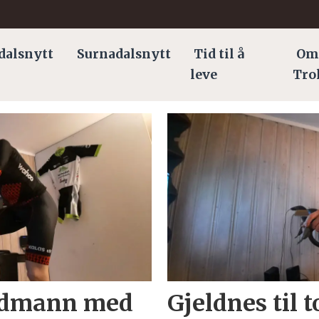
dalsnytt
Surnadalsnytt
Tid til å
Om
leve
Tro
ordmann med
Gjeldnes til t