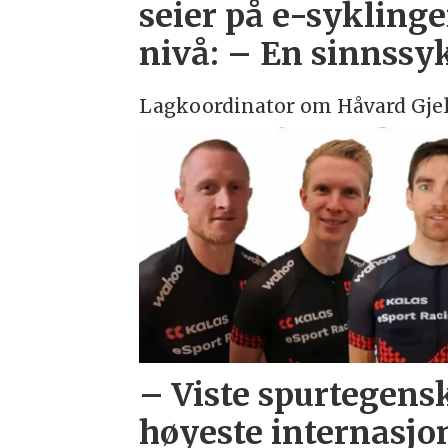
seier på e-sykling
nivå: – En sinnssy
Lagkoordinator om Håvard Gjel
– Viste spurtegens
høyeste internasjo