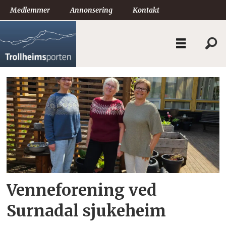
Medlemmer
Annonsering
Kontakt
Tag:
pårørendeforeninga
for
surnadal
sjukeheim
Venneforening ved
Surnadal sjukeheim