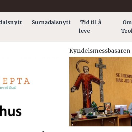
dalsnytt
Surnadalsnytt
Tid til å
Om
leve
Tro
Kyndelsmessbasaren