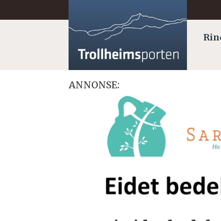
Rin
ANNONSE:
Tag:
misjon