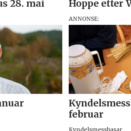
us 28. mai
Hoppe etter 
ANNONSE:
januar
Kyndelsmessb
februar
Kyndelsmessbasar