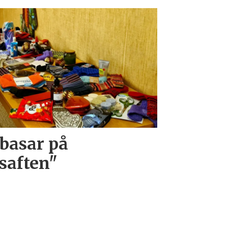
basar på
saften"