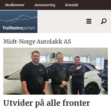
Medlemmer
Annonsering
Kontakt
Midt-Norge Autolakk AS
Tag:
midt-
norge
autolakk
as
Utvider på alle fronter