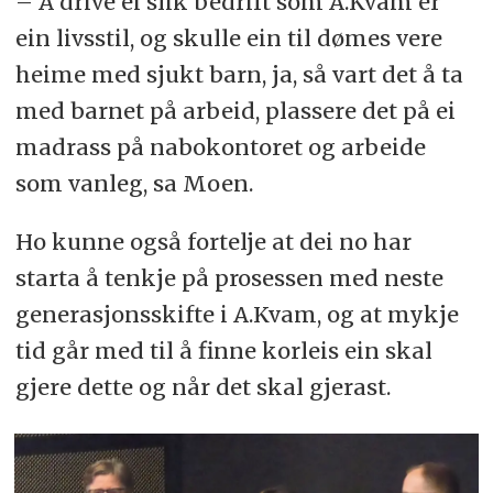
– Å drive ei slik bedrift som A.Kvam er
ein livsstil, og skulle ein til dømes vere
heime med sjukt barn, ja, så vart det å ta
med barnet på arbeid, plassere det på ei
madrass på nabokontoret og arbeide
som vanleg, sa Moen.
Ho kunne også fortelje at dei no har
starta å tenkje på prosessen med neste
generasjonsskifte i A.Kvam, og at mykje
tid går med til å finne korleis ein skal
gjere dette og når det skal gjerast.