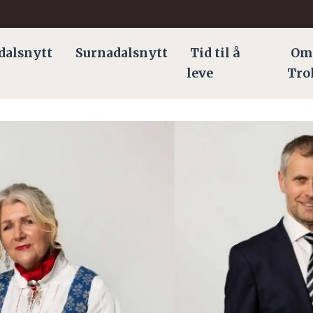
dalsnytt
Surnadalsnytt
Tid til å
Om
leve
Tro