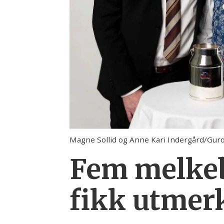
Magne Sollid og Anne Kari Indergård/Guro 
Fem melkeb
fikk utmerk