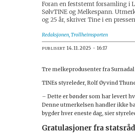
Foran en feststemt forsamling i 
SølvTINE og Melkespann. Utmerkel
og 25 år, skriver Tine i en press
Redaksjonen,
Trollheimsporten
14.11.2025 - 16:17
PUBLISERT
Tre melkeprodusenter fra Surnadal 
TINEs styreleder, Rolf Øyvind Thune
– Dette er bønder som har levert h
Denne utmerkelsen handler ikke bare
bygder hver eneste dag, sier styrel
Gratulasjoner fra statsrå