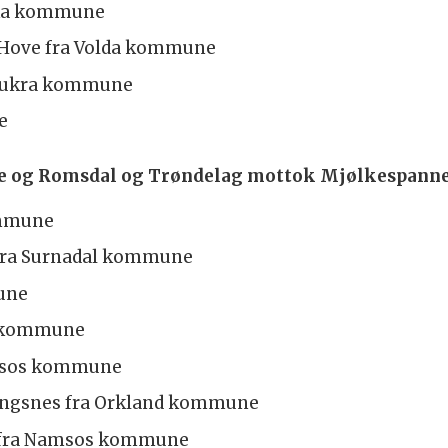
vika kommune
 Hove fra Volda kommune
a Aukra kommune
e
re og Romsdal og Trøndelag mottok Mjølkespann
ommune
 fra Surnadal kommune
une
al kommune
Namsos kommune
 Lyngsnes fra Orkland kommune
g fra Namsos kommune