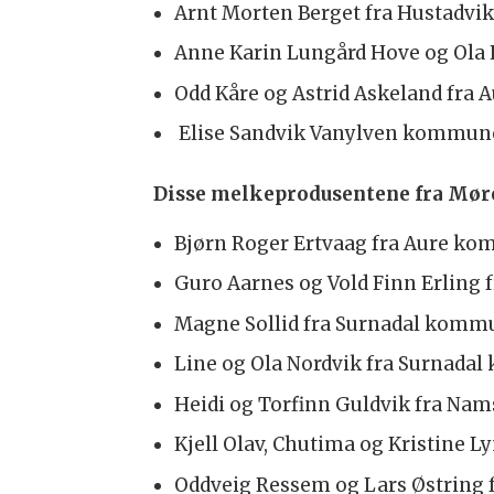
Arnt Morten Berget fra Hustad
Anne Karin Lungård Hove og Ola
Odd Kåre og Astrid Askeland fr
Elise Sandvik Vanylven kommun
Disse melkeprodusentene fra Mø
Bjørn Roger Ertvaag fra Aure k
Guro Aarnes og Vold Finn Erling
Magne Sollid fra Surnadal komm
Line og Ola Nordvik fra Surnad
Heidi og Torfinn Guldvik fra 
Kjell Olav, Chutima og Kristine
Oddveig Ressem og Lars Østrin