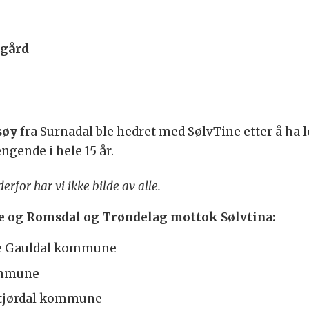
rgård
søy
fra Surnadal ble hedret med SølvTine etter å ha le
gende i hele 15 år.
derfor har vi ikke bilde av alle.
e og Romsdal og Trøndelag mottok Sølvtina:
tre Gauldal kommune
ommune
 Stjørdal kommune