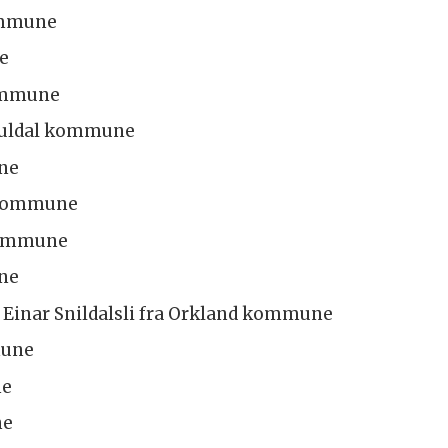
ommune
e
kommune
Gauldal kommune
ne
y kommune
 kommune
une
a Einar Snildalsli fra Orkland kommune
mune
ne
ne