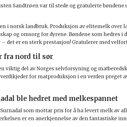
sten Sandtrøen var til stede og gratulerte bøndene 
 i norsk landbruk. Produksjon av elitemelk over lang
skap og omsorg for dyrene. Bøndene som hedres i dag
år – det er en sterk prestasjon! Gratulerer med velfo
fra nord til sør
n viktig del av Norges selvforsyning og matberedska
e verdikjeder for matproduksjon i en verden preget a
nadal ble hedret med melkespannet
 Surnadal som mottar pris for å ha levert melk av all
kelsen er en anerkjennelse av den fantastiske inn