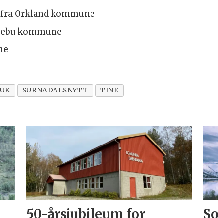
al fra Orkland kommune
Rennebu kommune
une
UK
SURNADALSNYTT
TINE
50-årsjubileum for
So