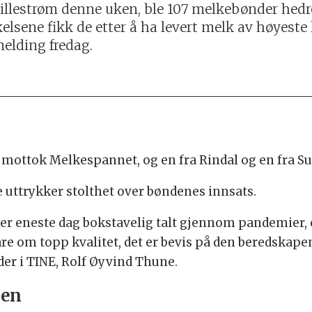
Lillestrøm denne uken, ble 107 melkebønder hed
sene fikk de etter å ha levert melk av høyeste
emelding fredag.
mottok Melkespannet, og en fra Rindal og en fra Su
 uttrykker stolthet over bøndenes innsats.
ver eneste dag bokstavelig talt gjennom pandemier,
 om topp kvalitet, det er bevis på den beredskapen 
eder i TINE, Rolf Øyvind Thune.
den