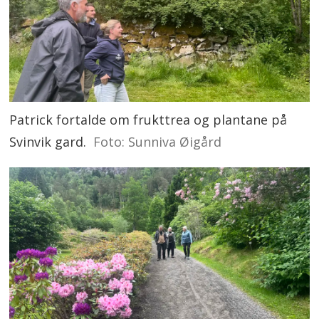
Patrick fortalde om frukttrea og plantane på
Svinvik gard.
Foto: Sunniva Øigård