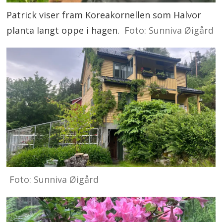
Patrick viser fram Koreakornellen som Halvor
planta langt oppe i hagen.
Foto: Sunniva Øigård
Foto: Sunniva Øigård