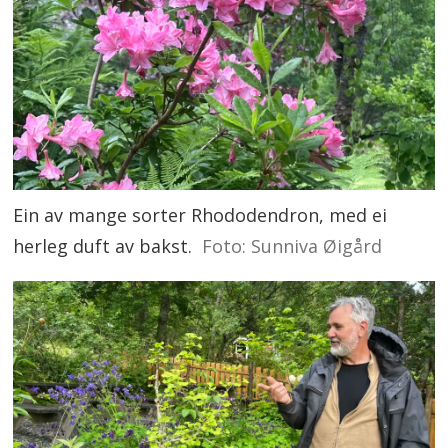
Ein av mange sorter Rhododendron, med ei
herleg duft av bakst.
Foto: Sunniva Øigård