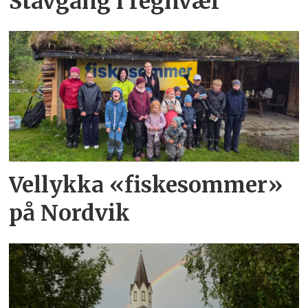
Stavgang i regnvær
Vellykka «fiskesommer»
på Nordvik