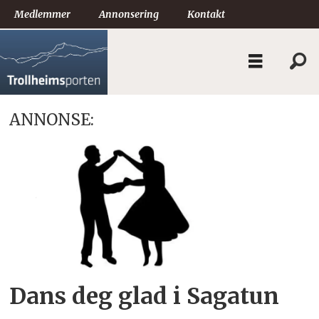
Medlemmer
Annonsering
Kontakt
ANNONSE:
Tag:
dans
deg
glad
Dans deg glad i Sagatun