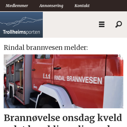
Medlemmer
Annonsering
Kontakt
Rindal brannvesen melder:
Tag:
brannøvelse
Brannøvelse onsdag kveld