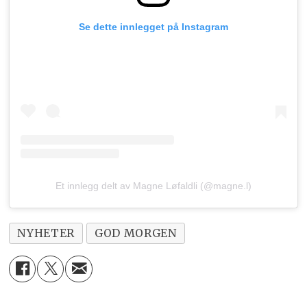
Se dette innlegget på Instagram
Et innlegg delt av Magne Løfaldli (@magne.l)
NYHETER
GOD MORGEN