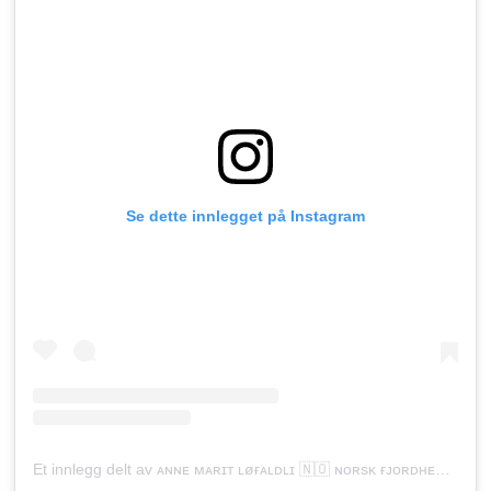
Se dette innlegget på Instagram
Et innlegg delt av ᴀɴɴᴇ ᴍᴀʀɪᴛ ʟøғᴀʟᴅʟɪ 🇳🇴 ɴᴏʀsᴋ ғᴊᴏʀᴅʜᴇsᴛ (@solfjords)