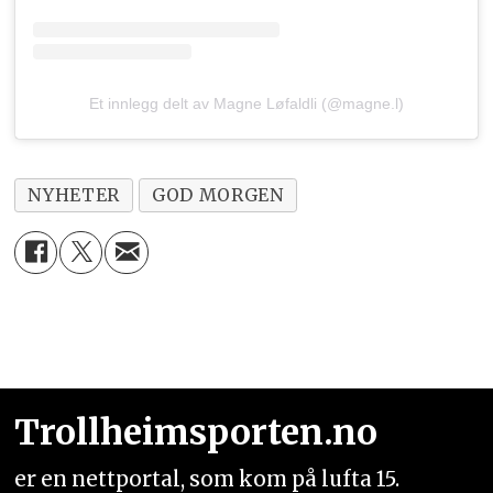
Et innlegg delt av Magne Løfaldli (@magne.l)
NYHETER
GOD MORGEN
Trollheimsporten.no
er en nettportal, som kom på lufta 15.